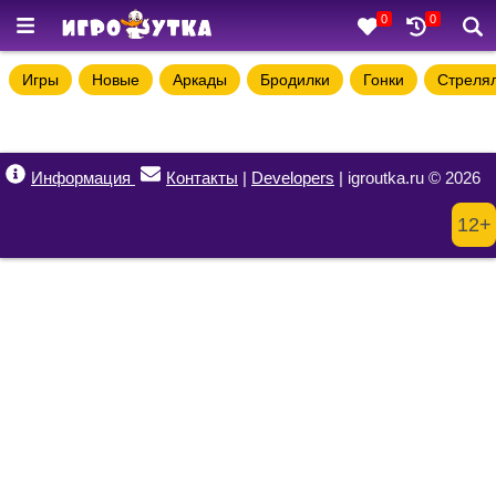
0
0
Игры
Новые
Аркады
Бродилки
Гонки
Стреля
Информация
Контакты
|
Developers
| igroutka.ru © 2026
12+