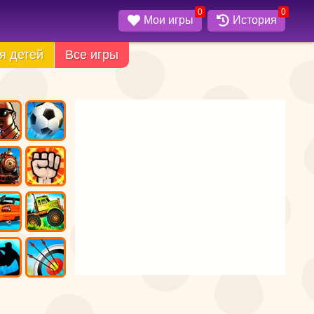
0
0
Мои игры
История
я детей
Все игры