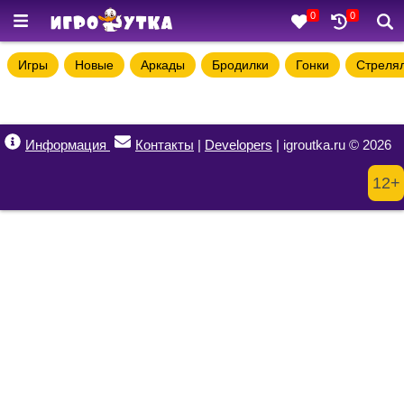
0
0
Игры
Новые
Аркады
Бродилки
Гонки
Стреля
Информация
Контакты
|
Developers
| igroutka.ru © 2026
12+