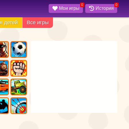
0
0
Мои игры
История
я детей
Все игры