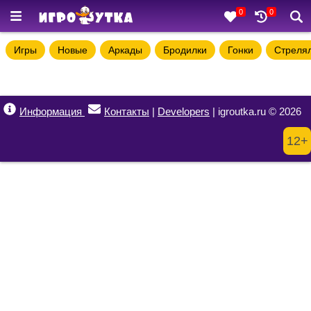
0
0
Игры
Новые
Аркады
Бродилки
Гонки
Стреля
Информация
Контакты
|
Developers
| igroutka.ru © 2026
12+