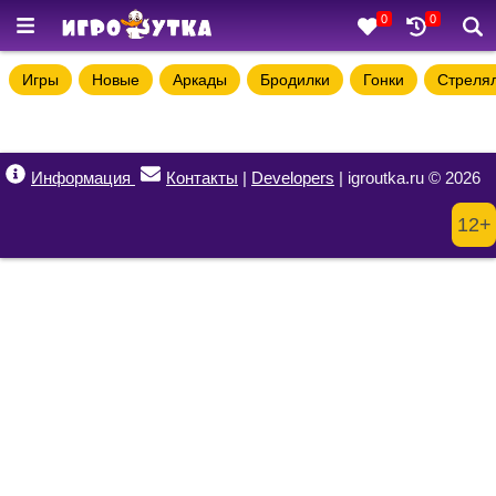
0
0
Игры
Новые
Аркады
Бродилки
Гонки
Стреля
Информация
Контакты
|
Developers
| igroutka.ru © 2026
12+