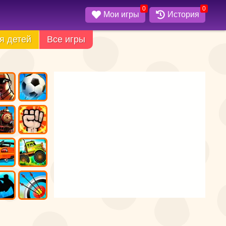
0
0
Мои игры
История
я детей
Все игры