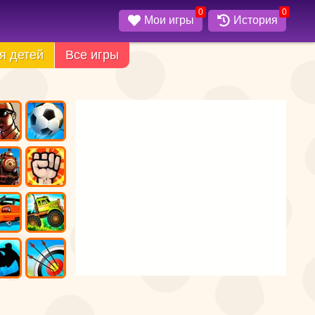
0
0
Мои игры
История
я детей
Все игры