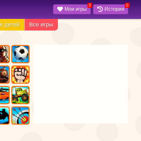
0
0
Мои игры
История
я детей
Все игры