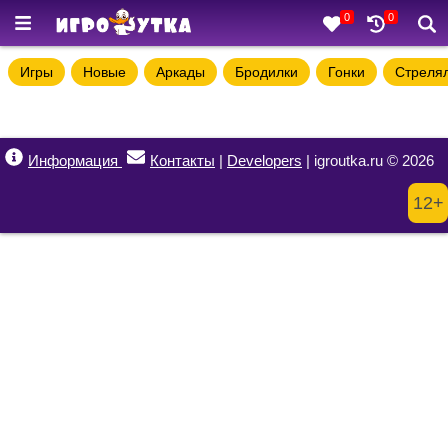
0
0
Игры
Новые
Аркады
Бродилки
Гонки
Стреля
Информация
Контакты
|
Developers
| igroutka.ru © 2026
12+