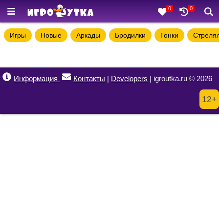
0
0
Игры
Новые
Аркады
Бродилки
Гонки
Стреля
Информация
Контакты
|
Developers
| igroutka.ru © 2026
12+