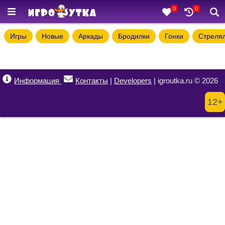
0
0
Игры
Новые
Аркады
Бродилки
Гонки
Стреля
Информация
Контакты
|
Developers
| igroutka.ru © 2026
12+