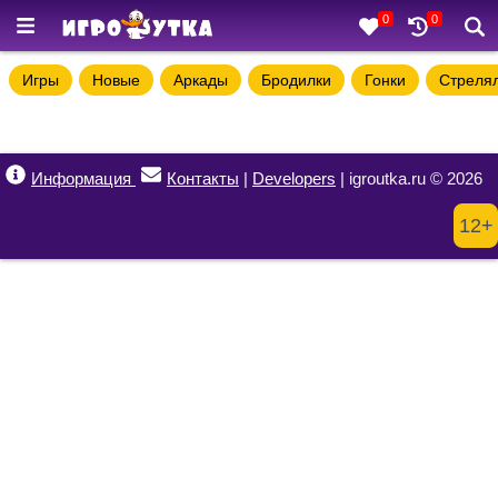
0
0
Игры
Новые
Аркады
Бродилки
Гонки
Стреля
Информация
Контакты
|
Developers
| igroutka.ru © 2026
12+