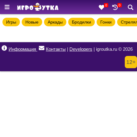
0
0
Игры
Новые
Аркады
Бродилки
Гонки
Стреля
Информация
Контакты
|
Developers
| igroutka.ru © 2026
12+