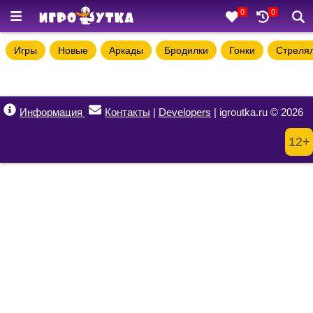
0
0
Игры
Новые
Аркады
Бродилки
Гонки
Стреля
Информация
Контакты
|
Developers
| igroutka.ru © 2026
12+