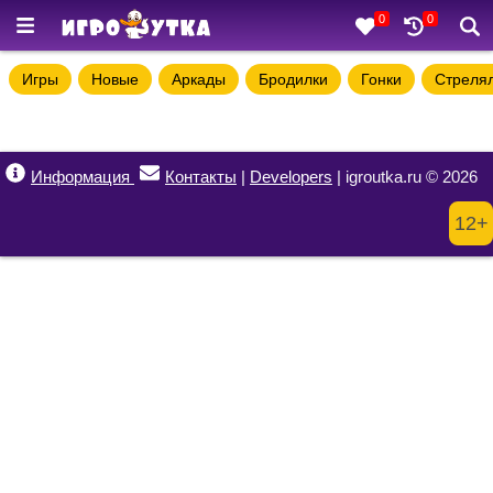
0
0
Игры
Новые
Аркады
Бродилки
Гонки
Стреля
Информация
Контакты
|
Developers
| igroutka.ru © 2026
12+