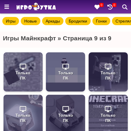
0
0
Игры
Новые
Аркады
Бродилки
Гонки
Стреля
Игры Майнкрафт » Страница 9 из 9
Только
Только
Только
ПК
ПК
ПК
Только
Только
Только
ПК
ПК
ПК