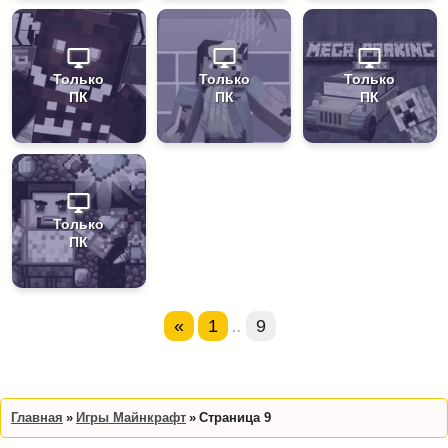
Только
Только
Только
ПК
ПК
ПК
Только
ПК
«
1
..
9
Главная
Игры Майнкрафт
Страница 9