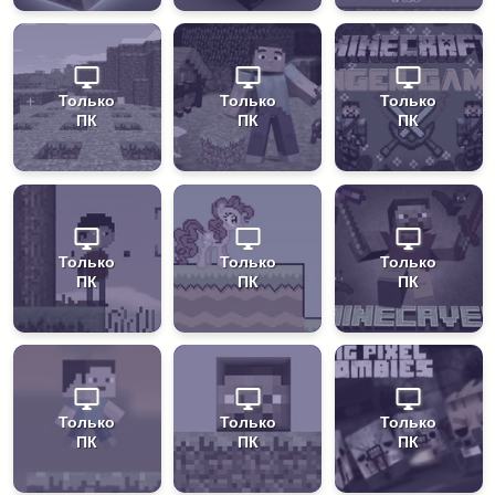
Только
Только
Только
ПК
ПК
ПК
Только
Только
Только
ПК
ПК
ПК
Только
Только
Только
ПК
ПК
ПК