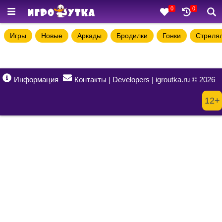
0
0
Игры
Новые
Аркады
Бродилки
Гонки
Стреля
Информация
Контакты
|
Developers
| igroutka.ru © 2026
12+