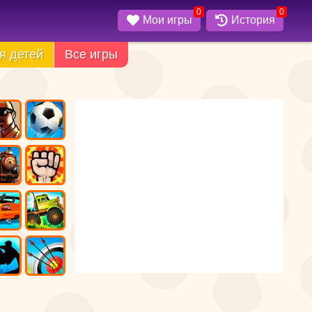
0
0
Мои игры
История
я детей
Все игры