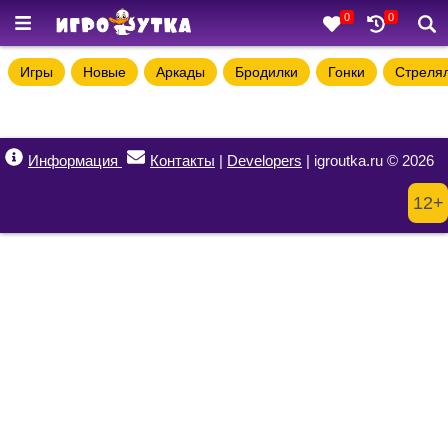
0
0
Игры
Новые
Аркады
Бродилки
Гонки
Стреля
Информация
Контакты
|
Developers
| igroutka.ru © 2026
12+