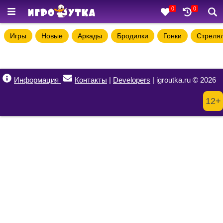
0
0
Игры
Новые
Аркады
Бродилки
Гонки
Стреля
Информация
Контакты
|
Developers
| igroutka.ru © 2026
12+