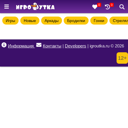
0
0
Игры
Новые
Аркады
Бродилки
Гонки
Стреля
Информация
Контакты
|
Developers
| igroutka.ru © 2026
12+