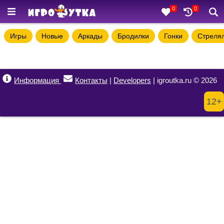
0
0
Игры
Новые
Аркады
Бродилки
Гонки
Стреля
Информация
Контакты
|
Developers
| igroutka.ru © 2026
12+