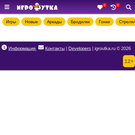
0
0
Игры
Новые
Аркады
Бродилки
Гонки
Стреля
Информация
Контакты
|
Developers
| igroutka.ru © 2026
12+