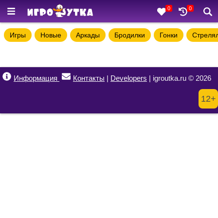
0
0
Игры
Новые
Аркады
Бродилки
Гонки
Стреля
Информация
Контакты
|
Developers
| igroutka.ru © 2026
12+