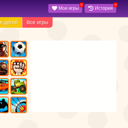
0
0
Мои игры
История
я детей
Все игры