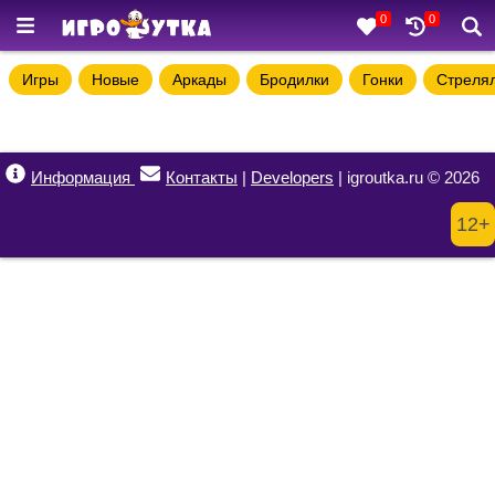
0
0
Игры
Новые
Аркады
Бродилки
Гонки
Стреля
Информация
Контакты
|
Developers
| igroutka.ru © 2026
12+