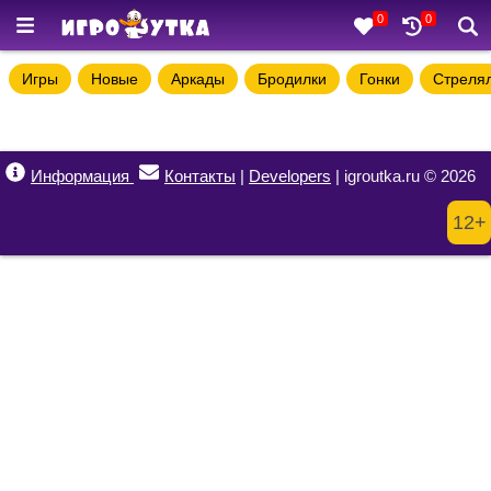
0
0
Игры
Новые
Аркады
Бродилки
Гонки
Стреля
Информация
Контакты
|
Developers
| igroutka.ru © 2026
12+