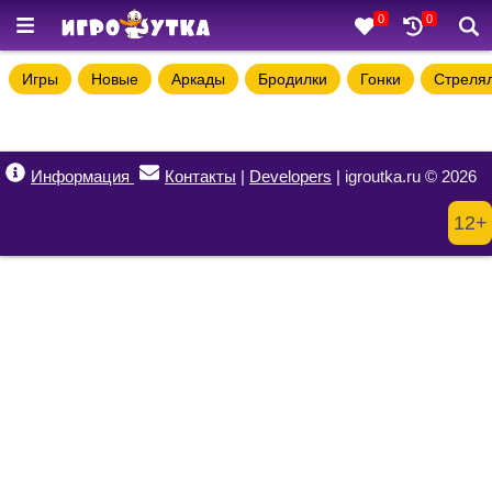
0
0
Игры
Новые
Аркады
Бродилки
Гонки
Стреля
Информация
Контакты
|
Developers
| igroutka.ru © 2026
12+