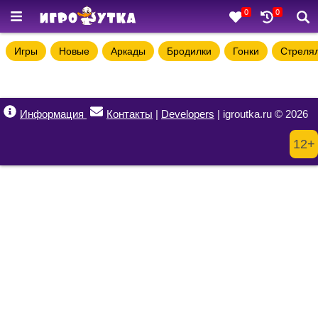
0
0
Игры
Новые
Аркады
Бродилки
Гонки
Стреля
Информация
Контакты
|
Developers
| igroutka.ru © 2026
12+