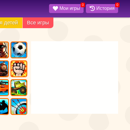
0
0
Мои игры
История
я детей
Все игры