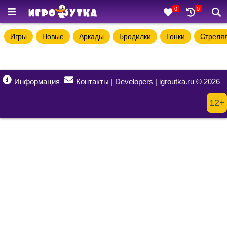
0
0
Игры
Новые
Аркады
Бродилки
Гонки
Стреля
Информация
Контакты
|
Developers
| igroutka.ru © 2026
12+