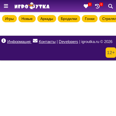
0
0
Игры
Новые
Аркады
Бродилки
Гонки
Стреля
Информация
Контакты
|
Developers
| igroutka.ru © 2026
12+