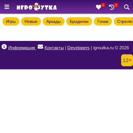
0
0
Игры
Новые
Аркады
Бродилки
Гонки
Стреля
Информация
Контакты
|
Developers
| igroutka.ru © 2026
12+