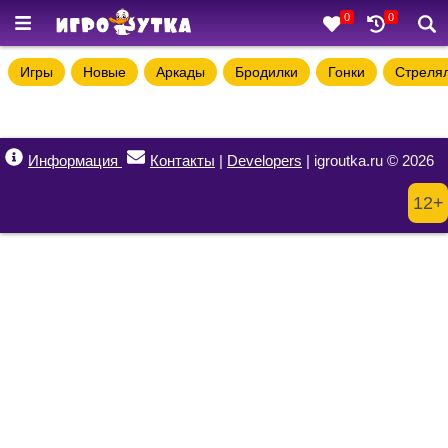
0
0
Игры
Новые
Аркады
Бродилки
Гонки
Стреля
Информация
Контакты
|
Developers
| igroutka.ru © 2026
12+