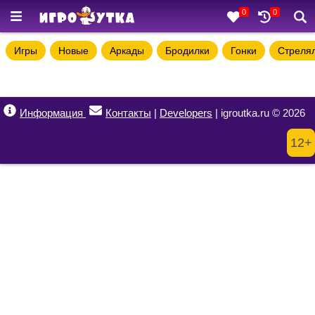
0
0
Игры
Новые
Аркады
Бродилки
Гонки
Стреля
Информация
Контакты
|
Developers
| igroutka.ru © 2026
12+