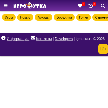
0
0
Игры
Новые
Аркады
Бродилки
Гонки
Стреля
Информация
Контакты
|
Developers
| igroutka.ru © 2026
12+