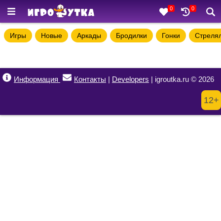
0
0
Игры
Новые
Аркады
Бродилки
Гонки
Стреля
Информация
Контакты
|
Developers
| igroutka.ru © 2026
12+