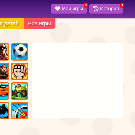
0
0
Мои игры
История
я детей
Все игры