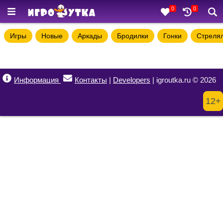
0
0
Игры
Новые
Аркады
Бродилки
Гонки
Стреля
Информация
Контакты
|
Developers
| igroutka.ru © 2026
12+