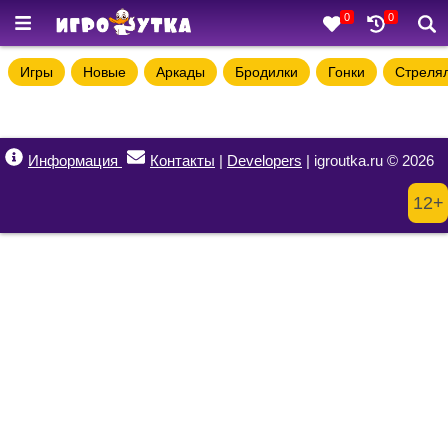
0
0
Игры
Новые
Аркады
Бродилки
Гонки
Стреля
Информация
Контакты
|
Developers
| igroutka.ru © 2026
12+