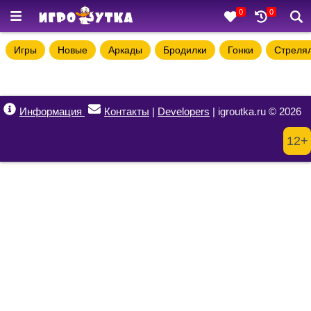
0
0
Игры
Новые
Аркады
Бродилки
Гонки
Стреля
Информация
Контакты
|
Developers
| igroutka.ru © 2026
12+