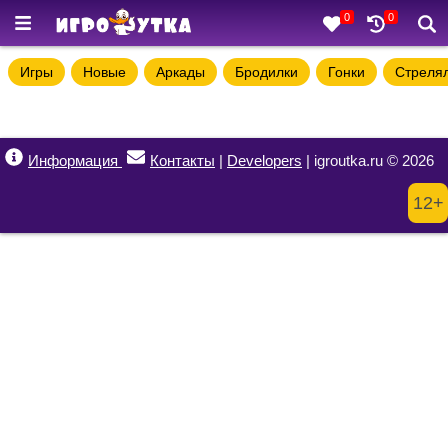
0
0
Игры
Новые
Аркады
Бродилки
Гонки
Стреля
Информация
Контакты
|
Developers
| igroutka.ru © 2026
12+