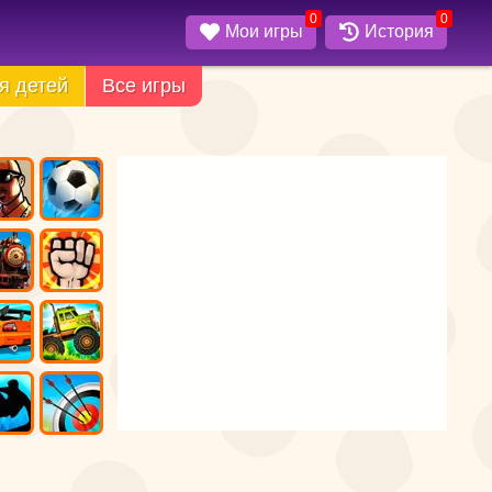
0
0
Мои игры
История
я детей
Все игры