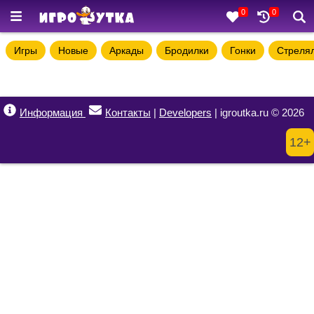
0
0
Игры
Новые
Аркады
Бродилки
Гонки
Стреля
Информация
Контакты
|
Developers
| igroutka.ru © 2026
12+