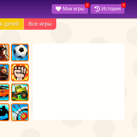
0
0
Мои игры
История
я детей
Все игры