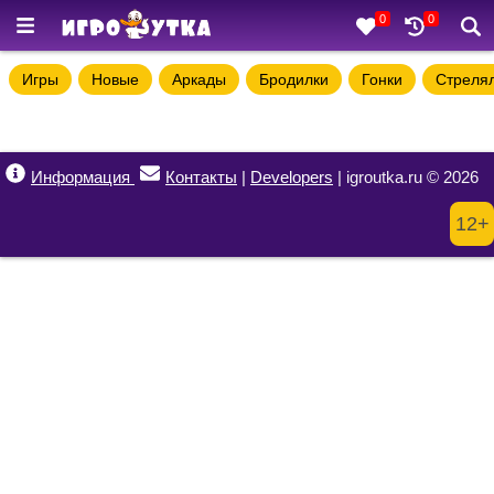
0
0
Игры
Новые
Аркады
Бродилки
Гонки
Стреля
Информация
Контакты
|
Developers
| igroutka.ru © 2026
12+