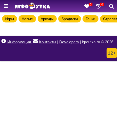
0
0
Игры
Новые
Аркады
Бродилки
Гонки
Стреля
Информация
Контакты
|
Developers
| igroutka.ru © 2026
12+