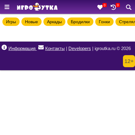
0
0
Игры
Новые
Аркады
Бродилки
Гонки
Стреля
Информация
Контакты
|
Developers
| igroutka.ru © 2026
12+