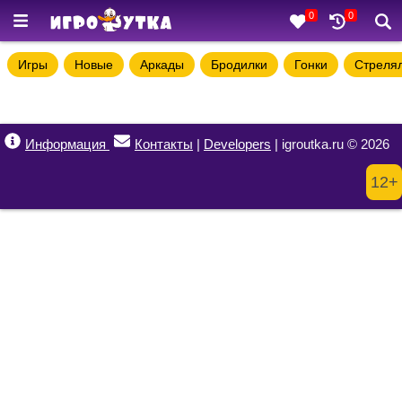
0
0
Игры
Новые
Аркады
Бродилки
Гонки
Стреля
Информация
Контакты
|
Developers
| igroutka.ru © 2026
12+